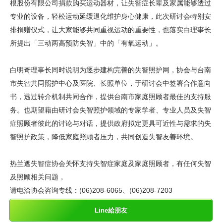
根股份有限公司捐款购买运动器材，让失智症长辈及家属能够透过
专业的设备，轻松运动延缓退化维护身心健康，此次研讨会特别安
排捐赠仪式，让大家能够共同重视运动的重要性，也落实白理事长
所提出「三动两高预防失智」中的「有氧运动」。
白明奇理事长同时说明为逐步建构完善的失智照护网，协会与台南
市失智共同照护中心及医院、长照单位，于研讨会中签署合作意向
书，透过转介机制共同合作，提供台南市家庭照顾者最佳的支持服
务。也期望藉由研讨会失智照护领域的专家学者、专业人员及失智
症照顾者彼此的讨论与对话，提供政府拟定更具可近性与需求的失
智照护政策，降低家庭照顾者压力，共同创造失智友善环境。
热兰遮失智症协会关怀支持失智症家庭及家庭照顾者，有任何失智
及照顾相关问题，
请电洽协会咨询专线：(06)208-6065、(06)208-7203
Line給朋友