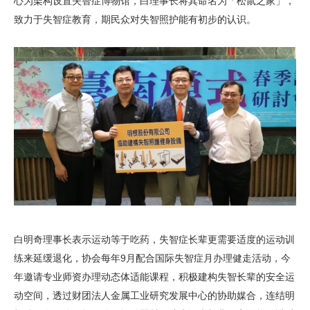
心为架构设置失智症博物馆，白理事长将其命名为「松鼠之家」，
致力于失智症教育，期民众对失智照护能有初步的认识。
白明奇理事长表示运动等于吃药，失智症长辈更需要适度的运动训
练来延缓退化，协会每年9月配合国际失智症月办理健走活动，今
年邀请专业师资办理动态体适能课程，积极建构失智长辈的安全运
动空间，透过财团法人金属工业研究发展中心的协助媒合，连结明