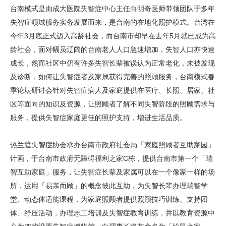
台南模式是由成大医院失智症中心主任白明奇医师带领团队于多年
失智症领域服务实务发展而来，是台南的在地化照护模式。台湾在
今年3月底正式迈入高龄社会，而台南市却早在去年5月就已成为高
龄社会，面对幅员辽阔的台南老人人口急速增加，失智人口亦快速
成长，然而社区中仍有许多失智长辈被误认为正常老化，未被发现
及诊断，如何让失智症者及家属获得完善的照顾服务，台南模式春
季论坛研讨会针对失智症病人及家庭提供在医疗、长照、居家、社
区等面向的知识及资源，让照顾者了解不同失智阶段的照顾需求与
服务，提供失智症家庭更佳的照护支持，增进生活品质。
热兰遮失智症协会承办台南市政府社会局「家庭照顾者互助家园」
计画，于台南市政府无障碍福利之家C栋，提供台南市第一个「瑞
智互助家庭」服务，让失智症长辈及家属可以在一个像家一样的场
所，运用「易亲而顾」的概念彼此互助，为失智长辈办理瑞智学
堂、动态体适能课程，为家庭照顾者提供照顾技巧训练、支持团
体、纾压活动，办理志工培训及失智症教育训练，并以教育资源中