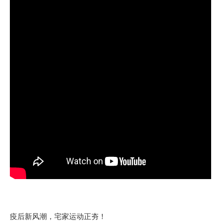
疫后新风潮，宅家运动正夯！​